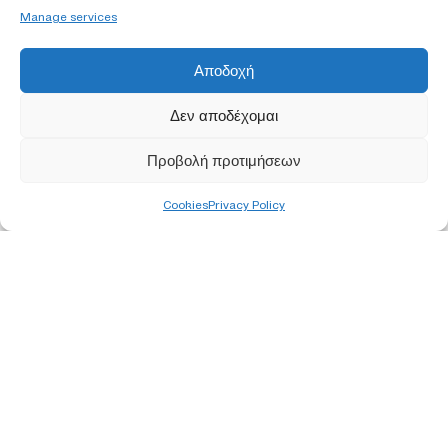
Manage services
Αποδοχή
Δεν αποδέχομαι
Προβολή προτιμήσεων
Cookies
Privacy Policy
HEAD OFFICES
ATHENS
113, Orfeos str., 11855 Rouf, Athens
Τ 210 340 8800
F 210 347 0555
Ε
info@pjc.gr
THESSALONIKI