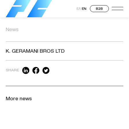
ΕΛ
EN
B2B
News
K. GERAMANI BROS LTD
SHARE
More news