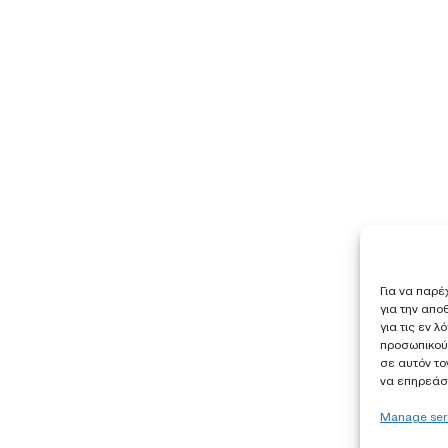
Για να παρέ
για την απ
για τις εν 
προσωπικού
σε αυτόν το
να επηρεάσε
Manage ser