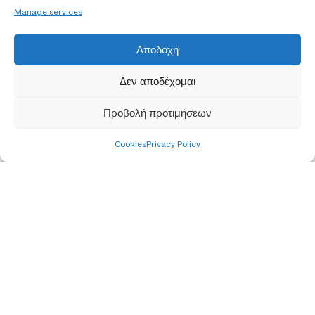
Manage services
Αποδοχή
Δεν αποδέχομαι
Προβολή προτιμήσεων
Cookies
Privacy Policy
HEAD OFFICES
ATHENS
113, Orfeos str., 11855 Rouf, Athens
Τ 210 340 8800
F 210 347 0555
Ε
info@pjc.gr
THESSALONIKI