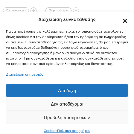
Περισσότερα
Περισσότερα
Διαχείριση Συγκατάθεσης
22.01.2025
22.01.2025
Για να παρέχουμε την καλύτερη εμπειρία, χρησιμοποιούμε τεχνολογίες
ΤΣΙΡΚΑΣ ΠΑΝΑΓΙΩΤΗΣ
ΤΣΙΡΚΑΣ ΠΑΝΑΓΙΩΤΗΣ
όπως cookies για την αποθήκευση ή/και την πρόσβαση σε πληροφορίες
συσκευών. Η συγκατάθεση για τις εν λόγω τεχνολογίες θα μας επιτρέψει
να επεξεργαστούμε δεδομένα προσωπικού χαρακτήρα, όπως
Περισσότερα
Περισσότερα
συμπεριφορά περιήγησης ή μοναδικά αναγνωριστικά σε αυτόν τον
ιστότοπο. Η μη συγκατάθεση ή η ανάκληση της συγκατάθεσης, μπορεί
να επηρεάσει αρνητικά ορισμένες λειτουργίες και δυνατότητες.
25.10.2024
01.04.2024
Διαχείριση υπηρεσιών
ΘΕΟΔΩΡΑΚΟΠΟΥΛΟΣ ΑΓΓΕΛΟΣ
ΑΦΟΙ ΔΙΔΑΧΟΥ ΟΕ
Αποδοχή
Περισσότερα
Περισσότερα
Δεν αποδέχομαι
01.04.2024
01.04.2023
Προβολή προτιμήσεων
ΠΕΤΡΟΠΟΥΛΟΣ ΑΝΔΡΕΑΣ
ΠΕΤΡΟΠΟΥΛΟΣ ΑΝΔΡΕΑΣ
Cookies
Πολιτική απορρήτου