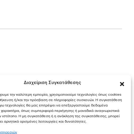
Διαχείριση Συγκατάθεσης
χουμε την καλύτερη εμπειρία, χρησιμοποιούμε τεχνολογίες όπως cookies
οθήκευση ή/και την πρόσβαση σε πληροφορίες συσκευών. Η συγκατάθεση
λόγω τεχνολογίες θα μας επιτρέψει να επεξεργαστούμε δεδομένα
 χαρακτήρα, όπως συμπεριφορά περιήγησης ή μοναδικά αναγνωριστικά
ν ιστότοπο. Η μη συγκατάθεση ή η ανάκληση της συγκατάθεσης, μπορεί
ι αρνητικά ορισμένες λειτουργίες και δυνατότητες.
 υπηρεσιών