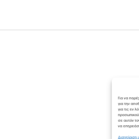
Για να παρέ
για την απ
για τις εν 
προσωπικού
σε αυτόν το
να επηρεάσε
Διαχείριση