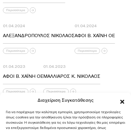
Περισσότερα
01.04.2024
01.04.2024
ΑΛΕΞΑΝΔΡΟΠΟΥΛΟΣ ΝΙΚΟΛΑΟΣ
ΑΦΟΙ Β. ΧΑΪΝΗ ΟΕ
Περισσότερα
Περισσότερα
01.04.2023
01.04.2023
ΑΦΟΙ Β. ΧΑΪΝΗ ΟΕ
ΜΑΛΛΙΑΡΟΣ Κ. ΝΙΚΟΛΑΟΣ
Περισσότερα
Περισσότερα
Διαχείριση Συγκατάθεσης
01.04.2023
01.04.2023
Για να παρέχουμε την καλύτερη εμπειρία, χρησιμοποιούμε τεχνολογίες
ΧΩΡΑΪΤΗΣ ΝΙΚΟΛΑΟΣ
ΜΑΛΛΙΑΡΟΣ ΝΙΚΟΛΑΟΣ
όπως cookies για την αποθήκευση ή/και την πρόσβαση σε πληροφορίες
συσκευών. Η συγκατάθεση για τις εν λόγω τεχνολογίες θα μας επιτρέψει
να επεξεργαστούμε δεδομένα προσωπικού χαρακτήρα, όπως