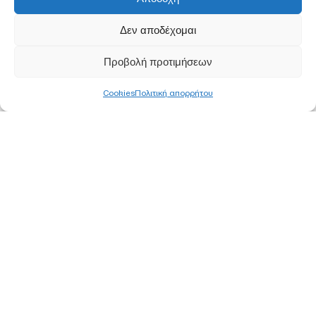
Δεν αποδέχομαι
Προβολή προτιμήσεων
Cookies
Πολιτική απορρήτου
ΚΕΝΤΡΙΚΑ ΓΡΑΦΕΙΑ
ΑΘΗΝΑ
Ορφέως 113, 11855 Ρουφ, Αθήνα
Τ
210 340 8800
F 210 347 0555
Ε
info@pjc.gr
ΘΕΣΣΑΛΟΝΙΚΗ
Έκθεση Μηχανημάτων
3ο χλμ ΕΟ Θεσσαλονίκης – Κατερίνης 57009 Καλοχώρι
Τ
2310 779 000