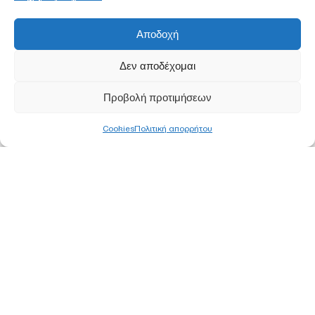
Αποδοχή
Δεν αποδέχομαι
Προβολή προτιμήσεων
Cookies
Πολιτική απορρήτου
ΚΕΝΤΡΙΚΑ ΓΡΑΦΕΙΑ
ΑΘΗΝΑ
Ορφέως 113, 11855 Ρουφ, Αθήνα
Τ
210 340 8800
F 210 347 0555
Ε
info@pjc.gr
ΘΕΣΣΑΛΟΝΙΚΗ