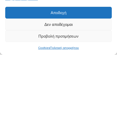
Αποδοχή
Δεν αποδέχομαι
Προβολή προτιμήσεων
Cookies
Πολιτική απορρήτου
ΚΕΝΤΡΙΚΑ ΓΡΑΦΕΙΑ
ΑΘΗΝΑ
Ορφέως 113, 11855 Ρουφ, Αθήνα
Τ
210 340 8800
F 210 347 0555
Ε
info@pjc.gr
ΘΕΣΣΑΛΟΝΙΚΗ