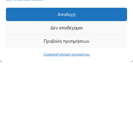
Αποδοχή
Δεν αποδέχομαι
Προβολή προτιμήσεων
Cookies
Πολιτική απορρήτου
ΚΕΝΤΡΙΚΑ ΓΡΑΦΕΙΑ
ΑΘΗΝΑ
Ορφέως 113, 11855 Ρουφ, Αθήνα
Τ
210 340 8800
F 210 347 0555
Ε
info@pjc.gr
ΘΕΣΣΑΛΟΝΙΚΗ