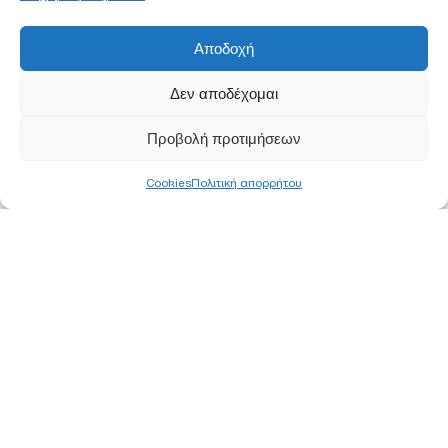
Αποδοχή
Δεν αποδέχομαι
Προβολή προτιμήσεων
Cookies
Πολιτική απορρήτου
ΚΕΝΤΡΙΚΑ ΓΡΑΦΕΙΑ
ΑΘΗΝΑ
Ορφέως 113, 11855 Ρουφ, Αθήνα
Τ
210 340 8800
F 210 347 0555
Ε
info@pjc.gr
ΘΕΣΣΑΛΟΝΙΚΗ