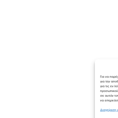
Για να παρέ
για την απ
για τις εν 
προσωπικού
σε αυτόν το
να επηρεάσε
Διαχείριση