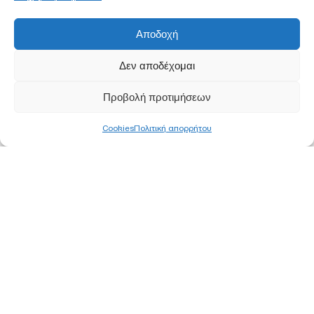
Αποδοχή
Δεν αποδέχομαι
Προβολή προτιμήσεων
Cookies
Πολιτική απορρήτου
ΚΕΝΤΡΙΚΑ ΓΡΑΦΕΙΑ
ΑΘΗΝΑ
Ορφέως 113, 11855 Ρουφ, Αθήνα
Τ
210 340 8800
F 210 347 0555
Ε
info@pjc.gr
ΘΕΣΣΑΛΟΝΙΚΗ