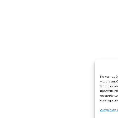
Για να παρέ
για την απ
για τις εν 
προσωπικού
σε αυτόν το
να επηρεάσε
Διαχείριση