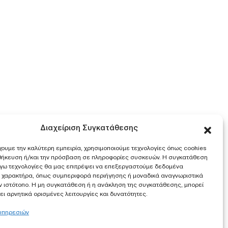
Διαχείριση Συγκατάθεσης
χουμε την καλύτερη εμπειρία, χρησιμοποιούμε τεχνολογίες όπως cookies
οθήκευση ή/και την πρόσβαση σε πληροφορίες συσκευών. Η συγκατάθεση
λόγω τεχνολογίες θα μας επιτρέψει να επεξεργαστούμε δεδομένα
 χαρακτήρα, όπως συμπεριφορά περιήγησης ή μοναδικά αναγνωριστικά
ν ιστότοπο. Η μη συγκατάθεση ή η ανάκληση της συγκατάθεσης, μπορεί
ι αρνητικά ορισμένες λειτουργίες και δυνατότητες.
 υπηρεσιών