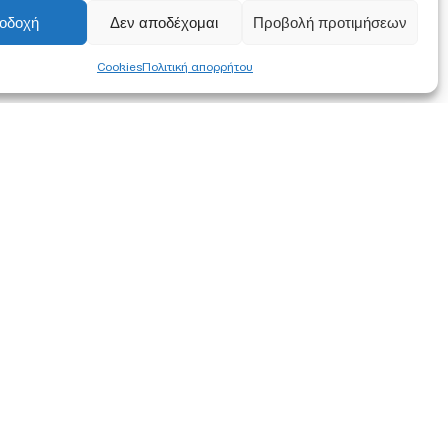
οδοχή
Δεν αποδέχομαι
Προβολή προτιμήσεων
Cookies
Πολιτική απορρήτου
FOLLOW US
α συμφωνείτε
ση των
στότοπο.