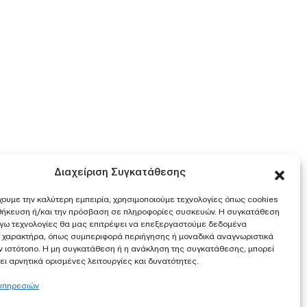
Διαχείριση Συγκατάθεσης
χουμε την καλύτερη εμπειρία, χρησιμοποιούμε τεχνολογίες όπως cookies
οθήκευση ή/και την πρόσβαση σε πληροφορίες συσκευών. Η συγκατάθεση
λόγω τεχνολογίες θα μας επιτρέψει να επεξεργαστούμε δεδομένα
 χαρακτήρα, όπως συμπεριφορά περιήγησης ή μοναδικά αναγνωριστικά
ν ιστότοπο. Η μη συγκατάθεση ή η ανάκληση της συγκατάθεσης, μπορεί
ι αρνητικά ορισμένες λειτουργίες και δυνατότητες.
 υπηρεσιών