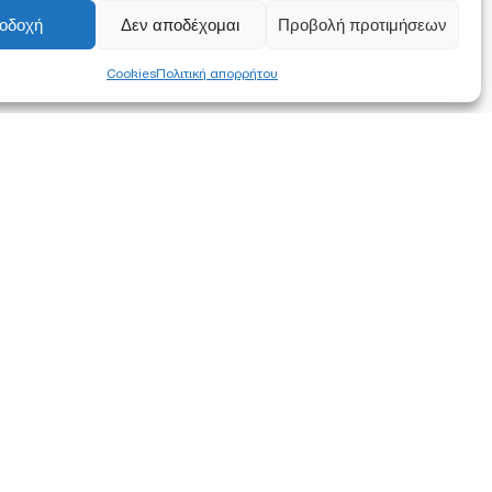
οδοχή
Δεν αποδέχομαι
Προβολή προτιμήσεων
Cookies
Πολιτική απορρήτου
FOLLOW US
α συμφωνείτε
ση των
στότοπο.