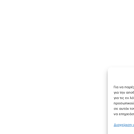
Για να παρέ
για την απ
για τις εν 
προσωπικού
σε αυτόν το
να επηρεάσε
Διαχείριση