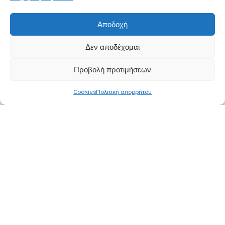
Αποδοχή
Δεν αποδέχομαι
Προβολή προτιμήσεων
Cookies
Πολιτική απορρήτου
ΚΕΝΤΡΙΚΑ ΓΡΑΦΕΙΑ
ΑΘΗΝΑ
Ορφέως 113, 11855 Ρουφ, Αθήνα
Τ
210 340 8800
F 210 347 0555
Ε
info@pjc.gr
ΘΕΣΣΑΛΟΝΙΚΗ