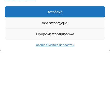
Αποδοχή
Δεν αποδέχομαι
Προβολή προτιμήσεων
Cookies
Πολιτική απορρήτου
ΚΕΝΤΡΙΚΑ ΓΡΑΦΕΙΑ
ΑΘΗΝΑ
Ορφέως 113, 11855 Ρουφ, Αθήνα
Τ
210 340 8800
F 210 347 0555
Ε
info@pjc.gr
ΘΕΣΣΑΛΟΝΙΚΗ