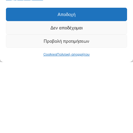
Αποδοχή
Δεν αποδέχομαι
Προβολή προτιμήσεων
Cookies
Πολιτική απορρήτου
ΚΕΝΤΡΙΚΑ ΓΡΑΦΕΙΑ
ΑΘΗΝΑ
Ορφέως 113, 11855 Ρουφ, Αθήνα
Τ
210 340 8800
F 210 347 0555
Ε
info@pjc.gr
ΘΕΣΣΑΛΟΝΙΚΗ