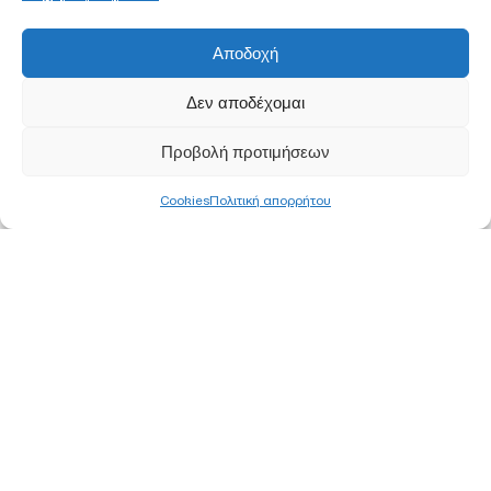
Αποδοχή
Δεν αποδέχομαι
Προβολή προτιμήσεων
Cookies
Πολιτική απορρήτου
ΚΕΝΤΡΙΚΑ ΓΡΑΦΕΙΑ
ΑΘΗΝΑ
Ορφέως 113, 11855 Ρουφ, Αθήνα
Τ
210 340 8800
F 210 347 0555
Ε
info@pjc.gr
ΘΕΣΣΑΛΟΝΙΚΗ