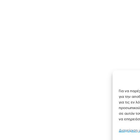
Για να παρέ
για την απ
για τις εν 
προσωπικού
σε αυτόν το
να επηρεάσε
Διαχείριση