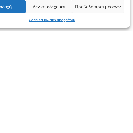
οδοχή
Δεν αποδέχομαι
Προβολή προτιμήσεων
Cookies
Πολιτική απορρήτου
FOLLOW US
α συμφωνείτε
ση των
στότοπο.