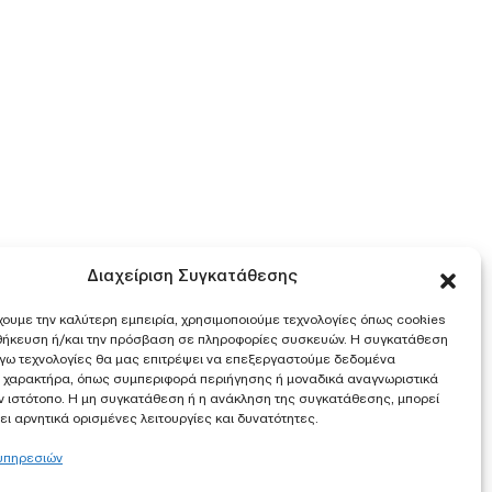
Διαχείριση Συγκατάθεσης
χουμε την καλύτερη εμπειρία, χρησιμοποιούμε τεχνολογίες όπως cookies
οθήκευση ή/και την πρόσβαση σε πληροφορίες συσκευών. Η συγκατάθεση
λόγω τεχνολογίες θα μας επιτρέψει να επεξεργαστούμε δεδομένα
 χαρακτήρα, όπως συμπεριφορά περιήγησης ή μοναδικά αναγνωριστικά
ν ιστότοπο. Η μη συγκατάθεση ή η ανάκληση της συγκατάθεσης, μπορεί
ι αρνητικά ορισμένες λειτουργίες και δυνατότητες.
 υπηρεσιών