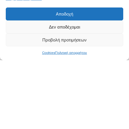
Αποδοχή
Δεν αποδέχομαι
Προβολή προτιμήσεων
Cookies
Πολιτική απορρήτου
ΚΕΝΤΡΙΚΑ ΓΡΑΦΕΙΑ
ΑΘΗΝΑ
Ορφέως 113, 11855 Ρουφ, Αθήνα
Τ
210 340 8800
F 210 347 0555
Ε
info@pjc.gr
ΘΕΣΣΑΛΟΝΙΚΗ