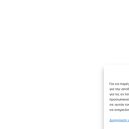
Για να παρέ
για την απ
για τις εν 
προσωπικού
σε αυτόν το
να επηρεάσε
Διαχείριση