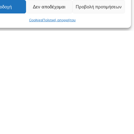
οδοχή
Δεν αποδέχομαι
Προβολή προτιμήσεων
Cookies
Πολιτική απορρήτου
FOLLOW US
α συμφωνείτε
ση των
στότοπο.