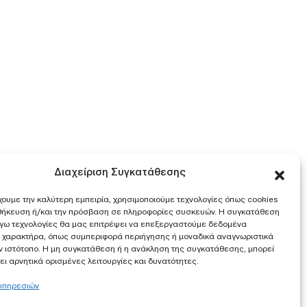
Διαχείριση Συγκατάθεσης
χουμε την καλύτερη εμπειρία, χρησιμοποιούμε τεχνολογίες όπως cookies
οθήκευση ή/και την πρόσβαση σε πληροφορίες συσκευών. Η συγκατάθεση
λόγω τεχνολογίες θα μας επιτρέψει να επεξεργαστούμε δεδομένα
 χαρακτήρα, όπως συμπεριφορά περιήγησης ή μοναδικά αναγνωριστικά
ν ιστότοπο. Η μη συγκατάθεση ή η ανάκληση της συγκατάθεσης, μπορεί
ι αρνητικά ορισμένες λειτουργίες και δυνατότητες.
 υπηρεσιών