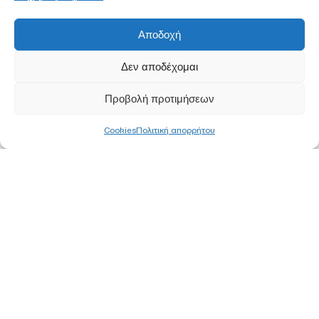
Αποδοχή
Δεν αποδέχομαι
Προβολή προτιμήσεων
Cookies
Πολιτική απορρήτου
ΚΕΝΤΡΙΚΑ ΓΡΑΦΕΙΑ
ΑΘΗΝΑ
Ορφέως 113, 11855 Ρουφ, Αθήνα
Τ
210 340 8800
F 210 347 0555
Ε
info@pjc.gr
ΘΕΣΣΑΛΟΝΙΚΗ