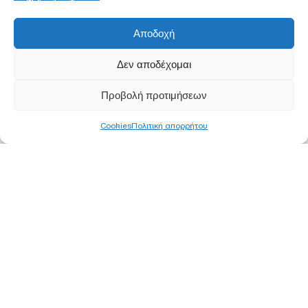
Αποδοχή
Δεν αποδέχομαι
Προβολή προτιμήσεων
Cookies
Πολιτική απορρήτου
ΚΕΝΤΡΙΚΑ ΓΡΑΦΕΙΑ
ΑΘΗΝΑ
Ορφέως 113, 11855 Ρουφ, Αθήνα
Τ
210 340 8800
F 210 347 0555
Ε
info@pjc.gr
ΘΕΣΣΑΛΟΝΙΚΗ