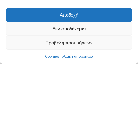
Αποδοχή
Δεν αποδέχομαι
Προβολή προτιμήσεων
Cookies
Πολιτική απορρήτου
ΚΕΝΤΡΙΚΑ ΓΡΑΦΕΙΑ
ΑΘΗΝΑ
Ορφέως 113, 11855 Ρουφ, Αθήνα
Τ
210 340 8800
F 210 347 0555
Ε
info@pjc.gr
ΘΕΣΣΑΛΟΝΙΚΗ