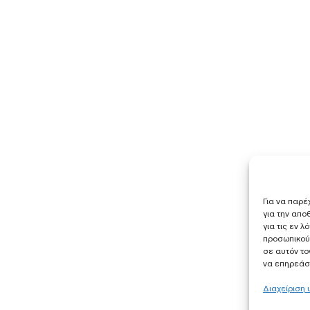
Για να παρέ
για την απ
για τις εν 
προσωπικού
σε αυτόν το
να επηρεάσε
Διαχείριση