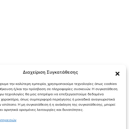
Διαχείριση Συγκατάθεσης
χουμε την καλύτερη εμπειρία, χρησιμοποιούμε τεχνολογίες όπως cookies
οθήκευση ή/και την πρόσβαση σε πληροφορίες συσκευών. Η συγκατάθεση
λόγω τεχνολογίες θα μας επιτρέψει να επεξεργαστούμε δεδομένα
 χαρακτήρα, όπως συμπεριφορά περιήγησης ή μοναδικά αναγνωριστικά
ν ιστότοπο. Η μη συγκατάθεση ή η ανάκληση της συγκατάθεσης, μπορεί
ι αρνητικά ορισμένες λειτουργίες και δυνατότητες.
 υπηρεσιών