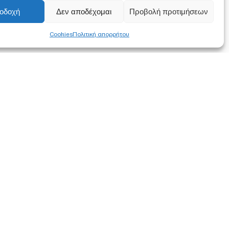
οδοχή
Δεν αποδέχομαι
Προβολή προτιμήσεων
Cookies
Πολιτική απορρήτου
FOLLOW US
α συμφωνείτε
ση των
στότοπο.