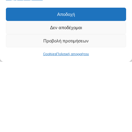
Αποδοχή
Δεν αποδέχομαι
Προβολή προτιμήσεων
Cookies
Πολιτική απορρήτου
ΚΕΝΤΡΙΚΑ ΓΡΑΦΕΙΑ
ΑΘΗΝΑ
Ορφέως 113, 11855 Ρουφ, Αθήνα
Τ
210 340 8800
F 210 347 0555
Ε
info@pjc.gr
ΘΕΣΣΑΛΟΝΙΚΗ