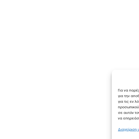
Για να παρέ
για την απ
για τις εν 
προσωπικού
σε αυτόν το
να επηρεάσε
Διαχείριση