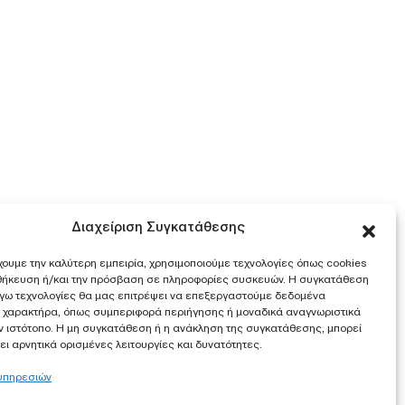
Διαχείριση Συγκατάθεσης
χουμε την καλύτερη εμπειρία, χρησιμοποιούμε τεχνολογίες όπως cookies
οθήκευση ή/και την πρόσβαση σε πληροφορίες συσκευών. Η συγκατάθεση
λόγω τεχνολογίες θα μας επιτρέψει να επεξεργαστούμε δεδομένα
 χαρακτήρα, όπως συμπεριφορά περιήγησης ή μοναδικά αναγνωριστικά
ν ιστότοπο. Η μη συγκατάθεση ή η ανάκληση της συγκατάθεσης, μπορεί
ι αρνητικά ορισμένες λειτουργίες και δυνατότητες.
 υπηρεσιών