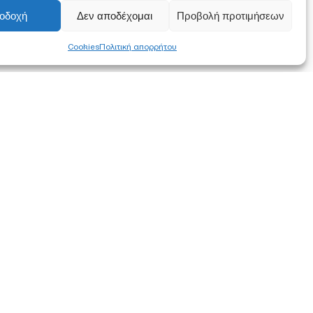
οδοχή
Δεν αποδέχομαι
Προβολή προτιμήσεων
Cookies
Πολιτική απορρήτου
FOLLOW US
α συμφωνείτε
ση των
στότοπο.