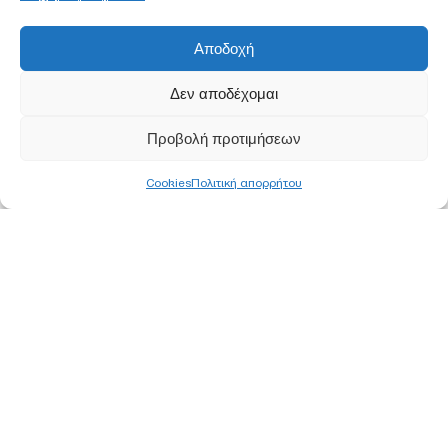
Αποδοχή
Δεν αποδέχομαι
Προβολή προτιμήσεων
Cookies
Πολιτική απορρήτου
ΚΕΝΤΡΙΚΑ ΓΡΑΦΕΙΑ
ΑΘΗΝΑ
Ορφέως 113, 11855 Ρουφ, Αθήνα
Τ
210 340 8800
F 210 347 0555
Ε
info@pjc.gr
ΘΕΣΣΑΛΟΝΙΚΗ