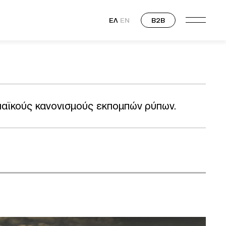
ΕΛ
EN
B2B
παϊκούς κανονισμούς εκπομπών ρύπων.