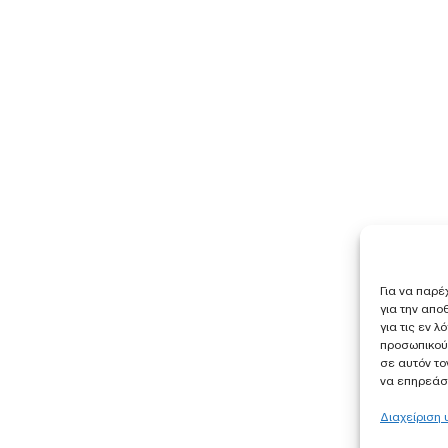
Για να παρέ
για την απ
για τις εν 
προσωπικού
σε αυτόν το
να επηρεάσε
Διαχείριση