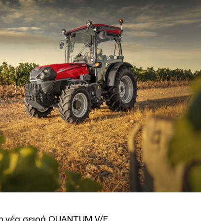
τη νέα σειρά QUANTUM V/F