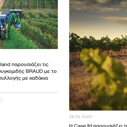
land παρουσιάζει τις
συγκομιδής BRAUD με το
συλλογής με καδάκια
28.02.2024
Η Case IH παρουσιάζει 