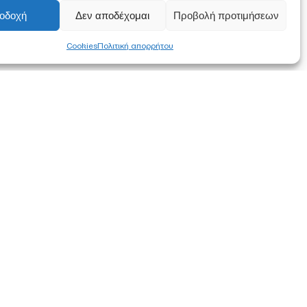
οδοχή
Δεν αποδέχομαι
Προβολή προτιμήσεων
Cookies
Πολιτική απορρήτου
FOLLOW US
α συμφωνείτε
ση των
στότοπο.