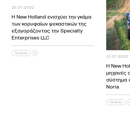
25.07.2022
Η New Holland ενισχύει την γκάμα
των κορυφαίων ψεκαστικών της
εξαγοράζοντας την Specialty
Enterprises LLC
Προβολή
31.07.2020
Η New Hol
μηχανές 
σύστημα 
Noria
Προβολή