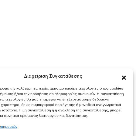
Διαχείριση Συγκατάθεσης
χουμε την καλύτερη εμπειρία, χρησιμοποιούμε τεχνολογίες όπως cookies
οθήκευση ή/και την πρόσβαση σε πληροφορίες συσκευών. Η συγκατάθεση
λόγω τεχνολογίες θα μας επιτρέψει να επεξεργαστούμε δεδομένα
 χαρακτήρα, όπως συμπεριφορά περιήγησης ή μοναδικά αναγνωριστικά
ν ιστότοπο. Η μη συγκατάθεση ή η ανάκληση της συγκατάθεσης, μπορεί
ι αρνητικά ορισμένες λειτουργίες και δυνατότητες.
 υπηρεσιών