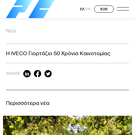
ΕΛ
EN
B2B
Νέα
Η IVECO Γιορτάζει 50 Χρόνια Καινοτομίας
SHARE
Περισσότερα νέα