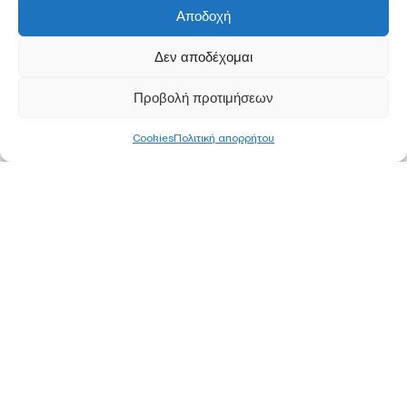
Αποδοχή
Δεν αποδέχομαι
Προβολή προτιμήσεων
Cookies
Πολιτική απορρήτου
ΚΕΝΤΡΙΚΑ ΓΡΑΦΕΙΑ
ΑΘΗΝΑ
Ορφέως 113, 11855 Ρουφ, Αθήνα
Τ
210 340 8800
F 210 347 0555
Ε
info@pjc.gr
ΘΕΣΣΑΛΟΝΙΚΗ
Έκθεση Μηχανημάτων
3ο χλμ ΕΟ Θεσσαλονίκης – Κατερίνης 57009 Καλοχώρι