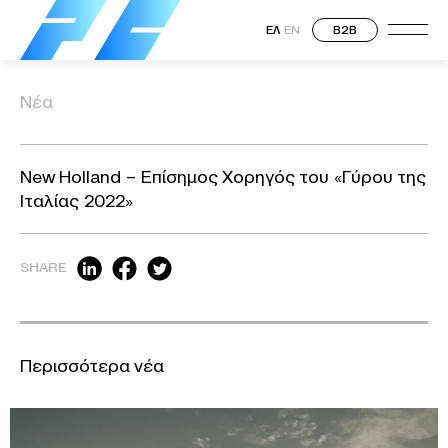
ΕΛ
EN
B2B
Νέα
New Holland – Επίσημος Χορηγός του «Γύρου της
Ιταλίας 2022»
SHARE
Περισσότερα νέα