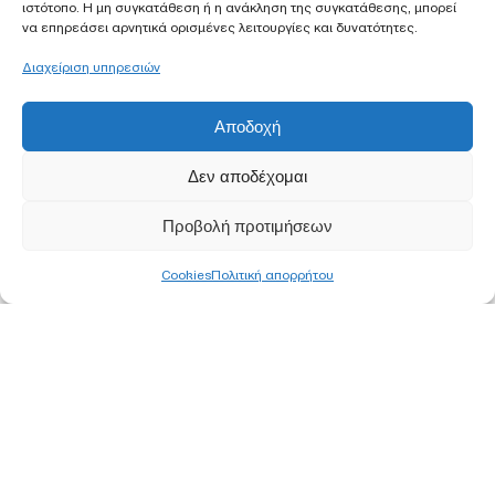
ιστότοπο. Η μη συγκατάθεση ή η ανάκληση της συγκατάθεσης, μπορεί
να επηρεάσει αρνητικά ορισμένες λειτουργίες και δυνατότητες.
Διαχείριση υπηρεσιών
Αποδοχή
Δεν αποδέχομαι
Προβολή προτιμήσεων
Cookies
Πολιτική απορρήτου
ΚΕΝΤΡΙΚΑ ΓΡΑΦΕΙΑ
ΑΘΗΝΑ
Ορφέως 113, 11855 Ρουφ, Αθήνα
Τ
210 340 8800
F 210 347 0555
Ε
info@pjc.gr