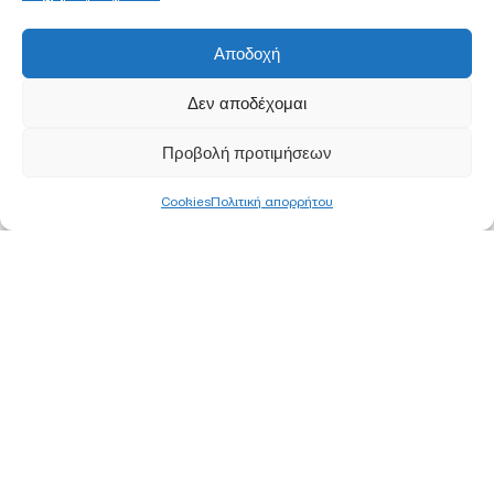
Αποδοχή
Δεν αποδέχομαι
Προβολή προτιμήσεων
Cookies
Πολιτική απορρήτου
ΚΕΝΤΡΙΚΑ ΓΡΑΦΕΙΑ
ΑΘΗΝΑ
Ορφέως 113, 11855 Ρουφ, Αθήνα
Τ
210 340 8800
F 210 347 0555
Ε
info@pjc.gr
ΘΕΣΣΑΛΟΝΙΚΗ