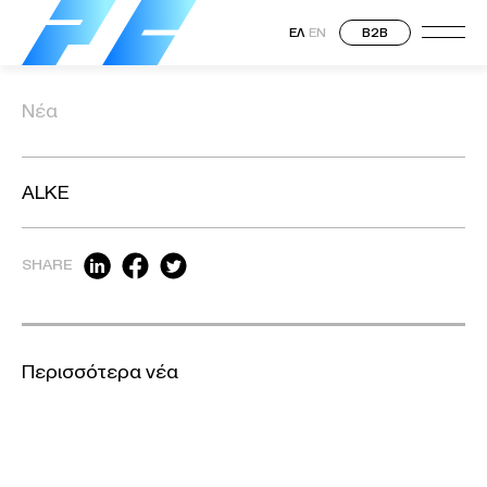
ΕΛ
EN
B2B
Νέα
ALKE
SHARE
Περισσότερα νέα