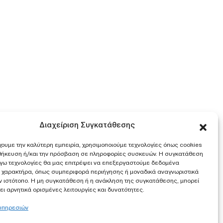
Διαχείριση Συγκατάθεσης
χουμε την καλύτερη εμπειρία, χρησιμοποιούμε τεχνολογίες όπως cookies
οθήκευση ή/και την πρόσβαση σε πληροφορίες συσκευών. Η συγκατάθεση
λόγω τεχνολογίες θα μας επιτρέψει να επεξεργαστούμε δεδομένα
 χαρακτήρα, όπως συμπεριφορά περιήγησης ή μοναδικά αναγνωριστικά
ν ιστότοπο. Η μη συγκατάθεση ή η ανάκληση της συγκατάθεσης, μπορεί
ι αρνητικά ορισμένες λειτουργίες και δυνατότητες.
 υπηρεσιών