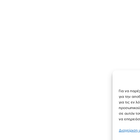
Για να παρέ
για την απ
για τις εν 
προσωπικού
σε αυτόν το
να επηρεάσε
Διαχείριση