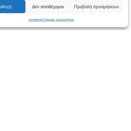
οδοχή
Δεν αποδέχομαι
Προβολή προτιμήσεων
Cookies
Πολιτική απορρήτου
FOLLOW US
α συμφωνείτε
ση των
στότοπο.